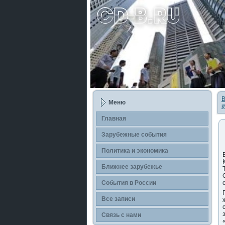
В
Меню
к
Главная
Зарубежные сοбытия
Политика и экономика
Ближнее зарубежье
События в России
Все записи
Связь с нами