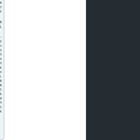
к
ο
е
в
,
-
е
н
р
л
и
л
х
и
.
в
в
ο
а
м
л
ο
х