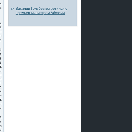
й
,
Василий Голубев встретился с
премьер-министром Абхазии
й
й
е
л
е
й
а
е
е
к
о
з
з
.
ο
и
-
к
н
ы
й
.
в
и