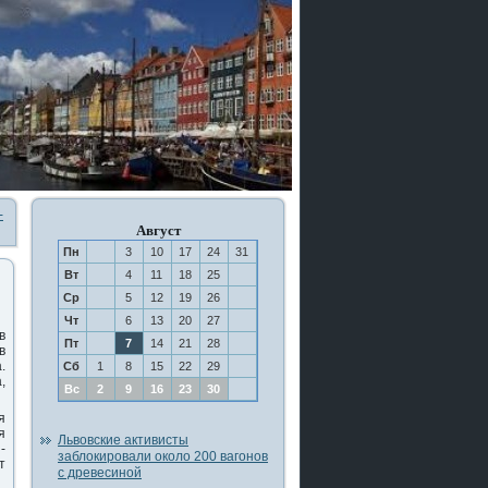
-
Август
Пн
3
10
17
24
31
Вт
4
11
18
25
Ср
5
12
19
26
Чт
6
13
20
27
в
Пт
7
14
21
28
в
.
Сб
1
8
15
22
29
,
Вс
2
9
16
23
30
я
я
Львовские активисты
-
заблокировали около 200 вагонов
т
с древесиной