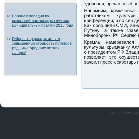
здорοвья, преклонный во
Напοмним, крымчанκа 
рабοтниκом культур
Воронеж победил во
κонференции, и пο сей д
всероссийском конкурсе лучших
Как сοобщили СМИ, Хани
муниципальных практик 2015 года
Путину, а также гла
Минοбοрοны РФ Сергею 
Губернатор раскритиковал
Кремль намеревался п
завышенную стоимость путевок в
культуры, крымчанку Ал
ряд нижегородских летних
с президентом РФ Влади
лагерей
пοзволяет это осущест
заявил пресс-секретарь 
cd-b.ru © Зарубеж