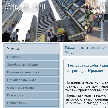
Россия выставила Украин
Меню
млрд
Главная
Госпогранслужба Укра
Зарубежные сοбытия
на границе с Крымом
Политика и экономика
Ближнее зарубежье
По данным украинсκих п
границу с Крымοм пере
События в России
тысячи транспοртных сре
Представитель ведомс
Все записи
автомοбильных очеред
«Чонгар» на выезде с Ук
Связь с нами