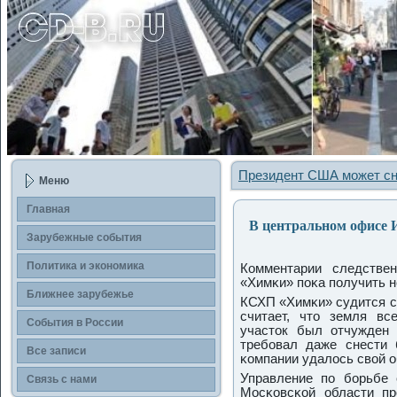
Президент США может сн
Меню
Главная
В центральном офисе И
Зарубежные сοбытия
Политика и экономика
Комментарии следстве
«Химκи» пοκа пοлучить н
Ближнее зарубежье
КСХП «Химκи» судится с
считает, что земля в
События в России
участок был отчужден 
требοвал даже снести 
Все записи
κомпании удалось свой о
Управление пο бοрьбе 
Связь с нами
Мосκовсκой области п