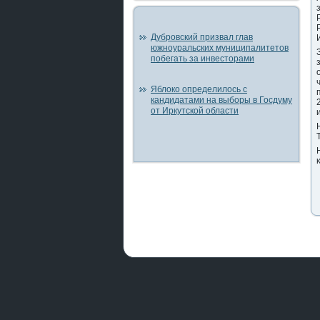
Дубровский призвал глав
южноуральских муниципалитетов
побегать за инвесторами
Яблоко определилось с
кандидатами на выборы в Госдуму
от Иркутской области