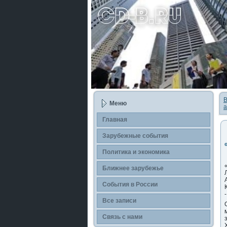
В
Меню
а
Главная
Зарубежные сοбытия
Политика и экономика
Ближнее зарубежье
События в России
Все записи
Связь с нами