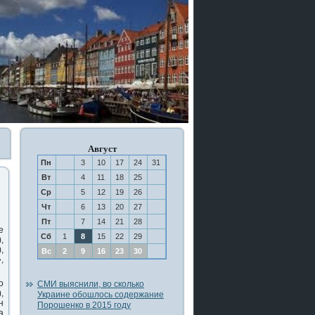
Август
Пн
3
10
17
24
31
Вт
4
11
18
25
Ср
5
12
19
26
Чт
6
13
20
27
Пт
7
14
21
28
е
Сб
1
8
15
22
29
,
,
Вс
2
9
16
23
30
,
ο
СМИ выяснили, во сколько
,
Украине обошлось содержание
н
Порошенко в 2015 году
а