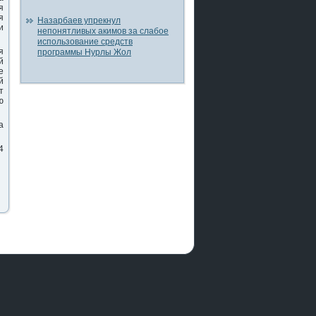
я
я
Назарбаев упрекнул
и
непонятливых акимов за слабое
использование средств
я
программы Нурлы Жол
й
е
й
т
ю
а
4