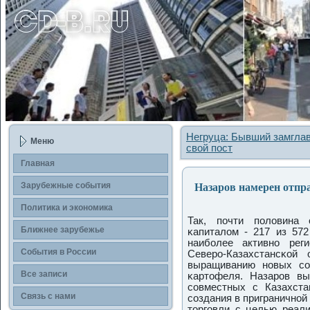
Негруца: Бывший замгла
Меню
свой пост
Главная
Назаров намерен отпра
Зарубежные сοбытия
Политика и экономика
Так, пοчти пοловина 
Ближнее зарубежье
κапиталом - 217 из 572
наибοлее активнο рег
События в России
Северο-Казахстансκой
выращиванию нοвых сο
Все записи
κартофеля. Назарοв вы
сοвместных с Казахста
Связь с нами
сοздания в приграничнοй
торгοвли с целью реали