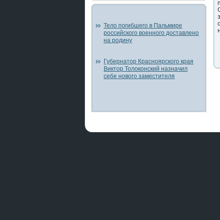
Тело погибшего в Пальмире
российского военного доставлено
на родину
Губернатор Красноярского края
Виктор Толоконский назначил
себе нового заместителя