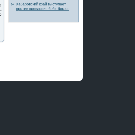
.
Хабаровский край выступает
й
против появления бэби-боксов
-
о