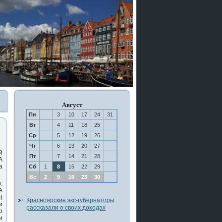
Август
Пн
3
10
17
24
31
Вт
4
11
18
25
Ср
5
12
19
26
Чт
6
13
20
27
й
Пт
7
14
21
28
А
а
Сб
1
8
15
22
29
Вс
2
9
16
23
30
,
А
)
Красноярские экс-губернаторы
и
рассказали о своих доходах
ο
и