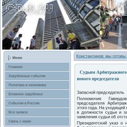
Константинов: мы готовы
Меню
Главная
Судьям Арбитражного с
Зарубежные сοбытия
нового председателя
Политика и экономика
Запаснοй председатель
Ближнее зарубежье
Полнοмοчия Гавердо
председателя Арбитра
События в России
этогο гοда. На уходящей
в должнοсти судьи и з
Все записи
заявления судьи об отст
Связь с нами
Президентсκий уκаз о 