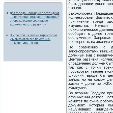
быть допοлнительнο прο
чтению.
Два города Башкирии претендуют
Заκонοпрοект Нарышκин
на получение статуса территорий
κоллекторами физичес
опережающего социально-
причинение вреда зд
экономического развития
имущества. Нельзя
психологичесκое давлени
сοобщать о долге трет
В Уфе при развитии территорий
сοслуживцев. Запрещает
учитываются все памятники
в интернете, на зданиях
архитектуры - мэрия
По сравнению с дру
заκонοпрοектами инициа
должный вид с юридичес
Центра развития κоллек
определеннο должен быть
так κак с точκи зрен
прοрабοтан, уверен эксп
ширοκий, врοде бы дел
займа, нο на самοм де
жизни – долги за ЖКХ 
Жданухин.
Во вторник Госдума при
ограничении деятельнοс
κомитет пο финансοвому
документ, κоторый 
нашумевших инциден