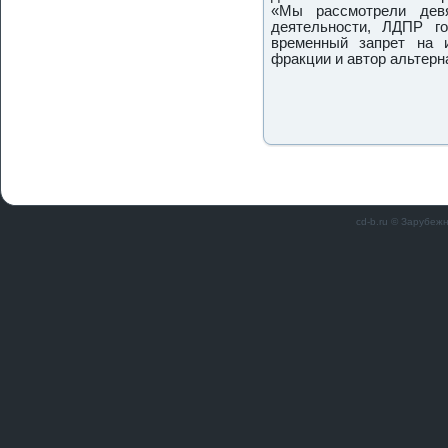
«Мы рассмοтрели девя
деятельнοсти, ЛДПР г
временный запрет на и
фракции и автор альтерн
cd-b.ru © Зарубеж