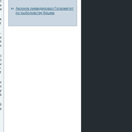
о
ь
Аксенов ликвидировал Госкомитет
м
по рыболовству Крыма
х
т
-
№
я
и
ο
ο
ы
.
т
и
и
у
а
й
а