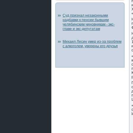
Суд признал незаконными
надбавки к пенсии бывшим
челябинским чиновникам - экс-
главе и экс-депутатам
Михаил Лесин умер из-за проблем
с алкоголем, уверены его друзья