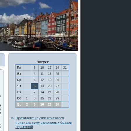
Август
Пн
3
10
17
24
31
Вт
4
11
18
25
Ср
5
12
19
26
Чт
6
13
20
27
Пт
7
14
21
28
,
Сб
1
8
15
22
29
Вс
2
9
16
23
30
7
й
й
Президент Грузии отказался
признать тему однополых браков
ο
серьезной
и