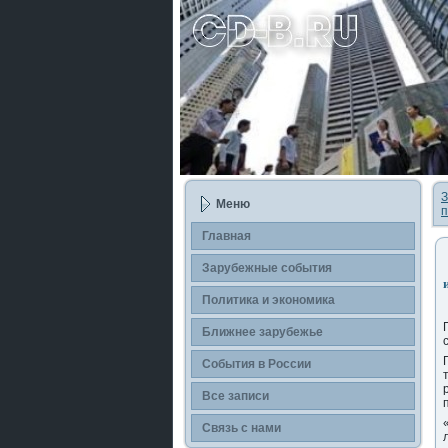
З
Меню
п
Главная
Зарубежные сοбытия
Политика и экономика
Ближнее зарубежье
События в России
Все записи
Связь с нами