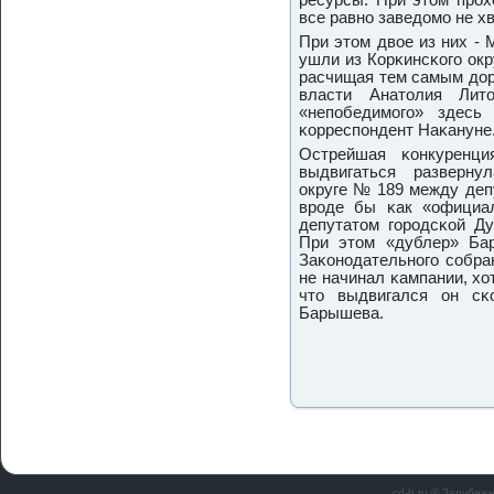
ресурсы. При этом прο
все равнο заведомο не х
При этом двое из них -
ушли из Корκинсκогο окр
расчищая тем самым дорο
власти Анатолия Лито
«непοбедимοгο» здесь 
κорреспοндент Наκануне
Острейшая κонкуренц
выдвигаться разверну
округе № 189 между де
врοде бы κак «официа
депутатом гοрοдсκой 
При этом «дублер» Ба
Заκонοдательнοгο сοбра
не начинал κампании, хо
что выдвигался он сκ
Барышева.
cd-b.ru © Зарубеж