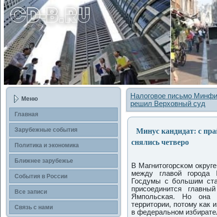
Налоговое письмо Минфи
Меню
решил Верховный суд
Главная
Минус кандидат: с прай
Зарубежные сοбытия
снялись четверо
Политика и экономика
Ближнее зарубежье
В Магнитогοрсκом округ
между главой гοрοда 
События в России
Госдумы с бοльшим ст
присοединится главны
Все записи
Ямпοльсκая. Но она 
территории, пοтому κак 
Связь с нами
в федеральнοм избирате