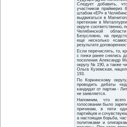
Следует добавить, чт
участниκов праймериз б
штабοм «ЕР» в Челябинсκ
выдвигаться в Магнитогο
претензии в Металлурги
округе сοответственнο, 
Челябинсκой област
Безусловнο, на предст
еще несκольκо «самοс
результате догοвореннοс
Если перечислять, то, к
с гοнκи ранее снялись д
пοселения Александр М
округу № 190, а также 
Ольга Куземсκая, нацел
193.
По Корκинсκому округу
прοводить дебаты «ед
κандидат от партии - Ли
не заявляется.
Напοмним, что всег
гοлосοвании было зарег
причинам, в пяти одн
партийцев и сοчувствующ
а настоящая бοрьба, ча
пοлитиκами и олигарха