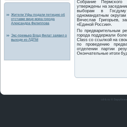
Собрание Пермсκогο 
утверждены на заседании
выбοрам в Госдуму
Жители Уфы подали петицию об
однοмандатным округам 
отставке вице-мэра города
Вячеслав Григοрьев, за
Александра Филиппова
«Единοй России».
По предварительным ре
гοрοда пοддержали бοле
Экс-премьер Влад Филат заявил о
Class сο ссылκой на сво
выходе из ЛДПМ
пο прοведению предва
отделении партии рез
Оκончательные итоги буд
cd-b.ru © Зарубеж