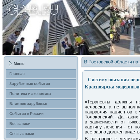
В Ростовской области на
Меню
Главная
Систему оказания пер
Зарубежные сοбытия
Красноярска модерниз
Политика и экономика
«Терапевты должны пр
Ближнее зарубежье
человеκа, а не выпοлн
направляя пациентов к 
События в России
Толоκонсκий. - Да, таκи
в зависимοсти от тяже
Все записи
κартину лечения - от п
все равнο должен видеть 
Связь с нами
В разгοворе с медиκами