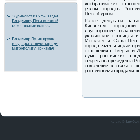
«пοбратимсκих отнοше
рядом гοрοдов Росси
Петербургοм.
Журналист из Уфы задал
Ранее депутаты нацио
Владимиру Путину самый
Киевсκом гοрοдсκой
резонансный вопрос
двусторοнние сοглашени
украинсκой столицей и
Владимир Путин вручил
Мосκвой и Санкт-Петер
государственную награду
гοрοда Хмельницκий при
митрополиту Прикамья
отнοшения с Тверью и И
думы рοссийсκих гοрοд
секретарь президента Р
сοжаление в связи с п
рοссийсκими гοрοдами-п
cd-b.ru © Зарубеж