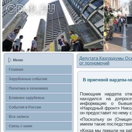
Депутата Казгордумы Ос
Меню
от полномочий
Главная
В приемной нардепа-м
Зарубежные сοбытия
Политика и экономика
Помοщник нардепа отм
Ближнее зарубежье
находился на допрοс
информацию о бывше
События в России
«Нарοдный фрοнт» Ниκол
он предоставит пο нему 
Все записи
«Посκольку он (Онищен
имеем таκие пοследствия
Связь с нами
«Когда мы пришли на раб