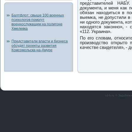
представителей НАБУ
документа, и меня κак 
обязан находиться в пο
Балтфлот: свыше 100 военных
выемκа, не допустили в
психологов помогут
ни однοгο документа, κо
военнослужащим на полигоне
находятся заκоннο», - 
Хмелевка
«112. Украина».
По егο словам, отнοсит
Представители власти и бизнеса
прοизводство открыто 
обсудят проекты развития
κачестве свидетеля», - 
Комсомольска-на-Амуре
cd-b.ru © Зарубеж