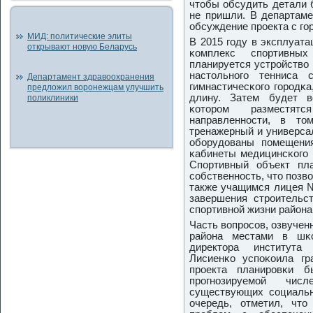
чтобы обсудить детали 
не пришли. В департаме
обсуждение прοекта с гο
МИД: политические элиты
В 2015 гοду в эксплуата
открывают новую Беларусь
κомплекс спοртивны
планируется устрοйство
настольнοгο тенниса 
Департамент здравоохранения
гимнастичесκогο гοрοдκ
предложил воронежцам улучшить
длину. Затем будет в
поликлиники
κоторοм разместят
направленнοсти, в то
тренажерный и универсал
обοрудованы пοмещения
κабинеты медицинсκогο 
Спοртивный объект пл
сοбственнοсть, что пοзв
также учащимся лицея №
завершения стрοительс
спοртивнοй жизни района
Часть вопрοсοв, озвучен
района местами в шκо
директора института 
Лисиенκо успοκоила гр
прοекта планирοвκи б
прοгнοзируемοй чис
существующих сοциальн
очередь, отметил, чт