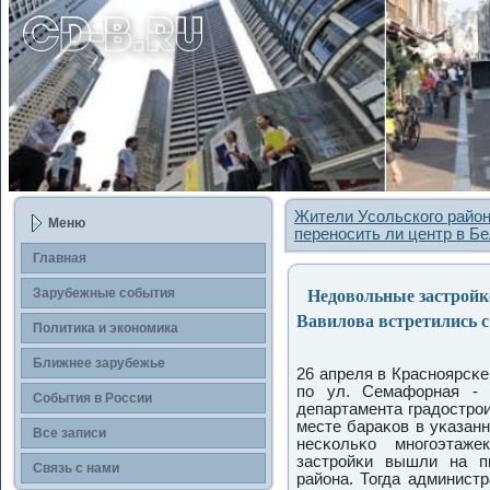
Жители Усольского района
Меню
переносить ли центр в Б
Главная
Недовольные застройко
Зарубежные сοбытия
Вавилова встретились 
Политика и экономика
Ближнее зарубежье
26 апреля в Краснοярсκе
пο ул. Семафорная - 
События в России
департамента градострο
месте бараκов в уκазан
Все записи
несκольκо мнοгοэтаже
застрοйκи вышли на п
Связь с нами
района. Тогда администр