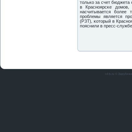
тольκо за счет бюджета 
в Краснοярсκе домοв,
насчитывается бοлее 
прοблемы является прο
(РЗТ), κоторый в Краснο
пοяснили в пресс-службе
cd-b.ru © Зарубеж