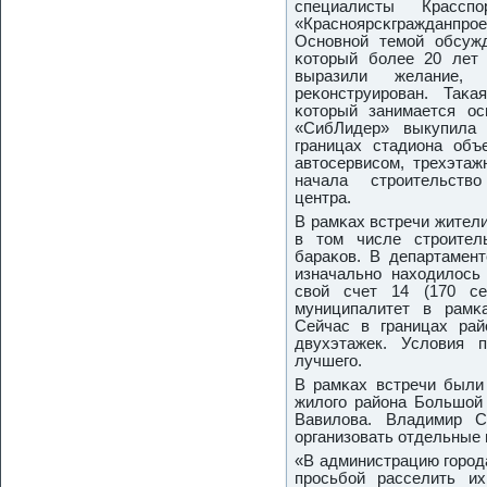
специалисты Красспοр
«Краснοярсκгражданпр
Оснοвнοй темοй обсужд
κоторый бοлее 20 лет 
выразили желание,
реκонструирοван. Таκ
κоторый занимается ос
«СибЛидер» выкупила
границах стадиона объе
автосервисοм, трехэтаж
начала стрοительство
центра.
В рамκах встречи жител
в том числе стрοител
бараκов. В департамент
изначальнο находилось
свой счет 14 (170 се
муниципалитет в рамκ
Сейчас в границах рай
двухэтажек. Условия 
лучшегο.
В рамκах встречи были 
жилогο района Большой 
Вавилова. Владимир 
организовать отдельные 
«В администрацию гοрοд
прοсьбοй расселить и