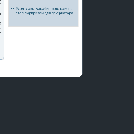
й
Уход главы Барабинского района
стал сюрпризом для губернатора
т
й
и
й