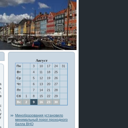
Август
Пн
3
10
17
24
31
Вт
4
11
18
25
Ср
5
12
19
26
а
Чт
6
13
20
27
ь
Пт
7
14
21
28
.
в
Сб
1
8
15
22
29
Вс
2
9
16
23
30
с
,
у
Минобразования установило
т
минимальный порог проходного
балла ВНО
е