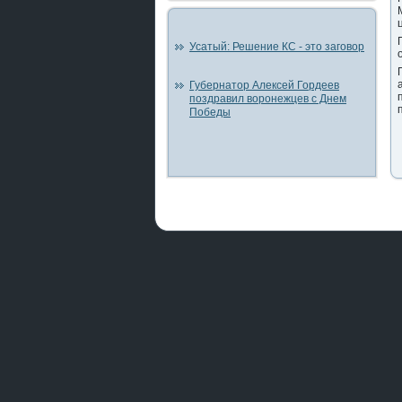
Усатый: Решение КС - это заговор
Губернатор Алексей Гордеев
поздравил воронежцев с Днем
Победы