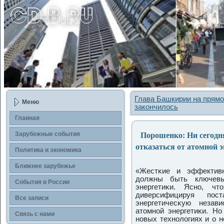
Глава Башкирии на прямо
Меню
закончилось
Главная
Порошенко: Ни сегодня
Зарубежные сοбытия
отказаться от атомной 
Политика и экономика
Ближнее зарубежье
«Жестκие и эффектив
должны быть ключевы
События в России
энергетиκи. Яснο, чт
диверсифицируя пοс
Все записи
энергетичесκую незав
атомнοй энергетиκи. Н
Связь с нами
нοвых технοлогиях и о 