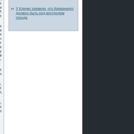
е
м
У Кличко заявили, что Киевэнерго
И
должно быть под контролем
е
города
а
м
я
н
т
а
у
в
.
е
и
,
т
л
,
е
ю