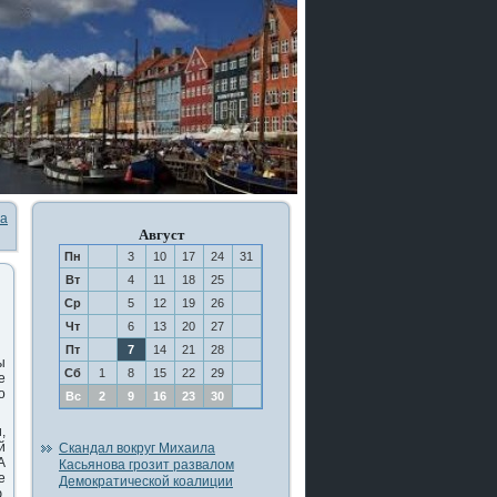
та
Август
Пн
3
10
17
24
31
Вт
4
11
18
25
Ср
5
12
19
26
Чт
6
13
20
27
Пт
7
14
21
28
ы
Сб
1
8
15
22
29
е
ο
Вс
2
9
16
23
30
,
й
Скандал вокруг Михаила
А
Касьянова грозит развалом
е
Демократической коалиции
,