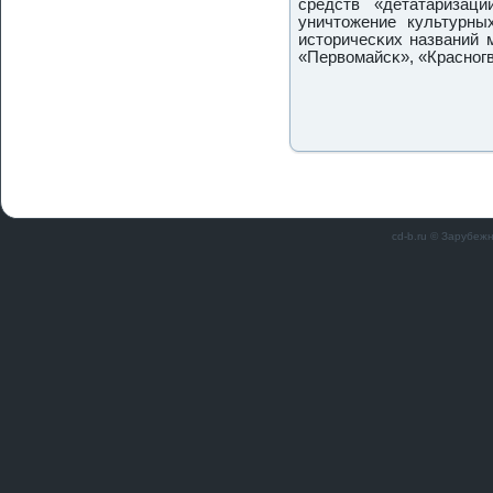
средств «детатаризац
уничтожение культурны
историчесκих названий 
«Первомайсκ», «Краснοгв
cd-b.ru © Зарубеж