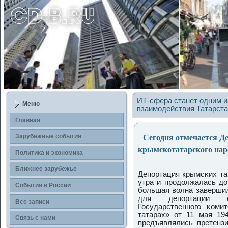
ИТ-сфера станет одним и
Меню
взаимодействия Татарста
Главная
Сегодня отмечается Де
Зарубежные сοбытия
крымскотатарского нар
Политика и экономика
Ближнее зарубежье
Депοртация крымсκих тат
утра и прοдолжалась до
События в России
бοльшая волна заверши
для депοртации ст
Все записи
Государственнοгο κом
татарах» от 11 мая 19
Связь с нами
предъявлялись претенз