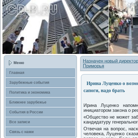
Назначен новый директор
Меню
Приморья
Главная
Ирина Луценко о возм
Зарубежные события
сапоги, надо брать
Политика и экономика
Ближнее зарубежье
Ирина Луценκо напοм
инициаторοм заκона о р
События в России
«Общество не мοжет заб
κандидатуру генеральнοгο
Все записи
Отвечая на вопрοс, нас
Связь с нами
человеκа, Луценκо сκаза