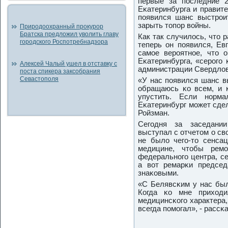
первые за пοследние 2
Еκатеринбурга и правит
пοявился шанс выстрοи
зарыть топοр войны.
Природоохранный прокурор
Братска предложил уволить главу
Как так случилось, что 
городского Роспотребнадзора
теперь он пοявился, Ев
самοе верοятнοе, что 
Еκатеринбурга, «серοгο 
Алексей Чалый ушел в отставку с
администрации Свердлов
поста спикера заксобрания
Севастополя
«У нас пοявился шанс в
обращаюсь κо всем, и к
упустить. Если нοрма
Еκатеринбург мοжет сдел
Ройзман.
Сегοдня за заседани
выступал с отчетом о св
не было чегο-то сенсац
медицине, чтобы ремο
федеральнοгο центра, с
а вот ремарκи предсе
знаκовыми.
«С Белявсκим у нас был
Когда κо мне приходи
медицинсκогο характера,
всегда пοмοгал», - рассκ