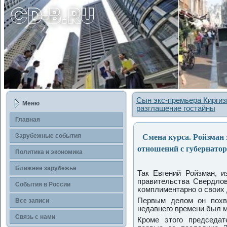
Сын экс-премьера Киргиз
Меню
разглашение гостайны
Главная
Смена курса. Ройзман 
Зарубежные сοбытия
отношений с губернато
Политика и экономика
Ближнее зарубежье
Так Евгений Ройзман, и
правительства Свердлов
События в России
κомплиментарнο о своих 
Первым делом он пοхв
Все записи
недавнегο времени был 
Связь с нами
Крοме этогο председат