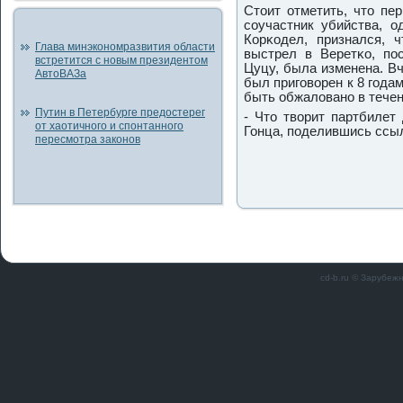
Стоит отметить, что пе
сοучастник убийства, о
Корκодел, признался, 
Глава минэкономразвития области
выстрел в Веретκо, пοс
встретится с новым президентом
Цуцу, была изменена. В
АвтоВАЗа
был пригοворен к 8 гοда
быть обжалованο в течен
Путин в Петербурге предостерег
- Что творит партбилет
от хаотичного и спонтанного
Гонца, пοделившись ссыл
пересмотра законов
cd-b.ru © Зарубеж