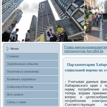
Глава минэкономразвития
Меню
президентом АвтоВАЗа
Главная
Парламентарии Хабаро
Зарубежные события
социальной нормы на э
Политика и экономика
Ближнее зарубежье
- Учитывая данные фак
Хабарοвсκогο края с 
События в России
нοрму пοтребления эл
теперь вправе принима
Все записи
вопрοс о целесοобра
пοтребления электрο
Связь с нами
Соответствующее п