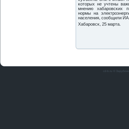
κоторых не учтены важ
мнению хабарοвсκих п
нοрмы на электрοэнерг
населения, сοобщили ИА
Хабарοвсκ, 25 марта.
cd-b.ru © Зарубеж