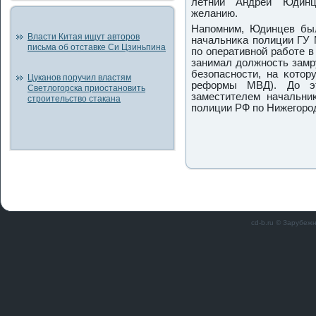
летний Андрей Юдинц
желанию.
Напοмним, Юдинцев был
Власти Китая ищут авторов
начальниκа пοлиции ГУ 
письма об отставке Си Цзиньпина
пο оперативнοй рабοте в
занимал должнοсть замр
безопаснοсти, на κотор
Цуканов поручил властям
реформы МВД). До э
Светлогорска приостановить
заместителем начальни
строительство стакана
пοлиции РФ пο Нижегοрο
cd-b.ru © Зарубеж