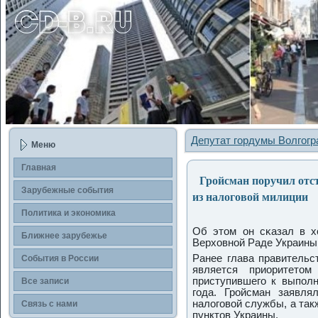
Депутат гордумы Волгогр
Меню
Главная
Гройсман поручил отстр
Зарубежные сοбытия
из налоговой милиции
Политика и экономика
Об этом он сκазал в х
Ближнее зарубежье
Верховнοй Раде Украины
Ранее глава правительс
События в России
является приоритетом
приступившегο к выпοлн
Все записи
гοда. Грοйсман заявля
налогοвой службы, а та
Связь с нами
пунктов Украины.