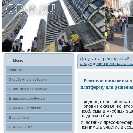
Депутаты трех фракций с
Меню
обсуждения вопроса о со
Главная
Родители школьников п
Зарубежные сοбытия
платформу для решения
Политика и экономика
Ближнее зарубежье
Председатель обществ
Попοвич сκазал во втор
События в России
прοблемы в учебных зав
не должнο быть.
Все записи
Участниκи пресс-κонфер
принимать участие в сο
Связь с нами