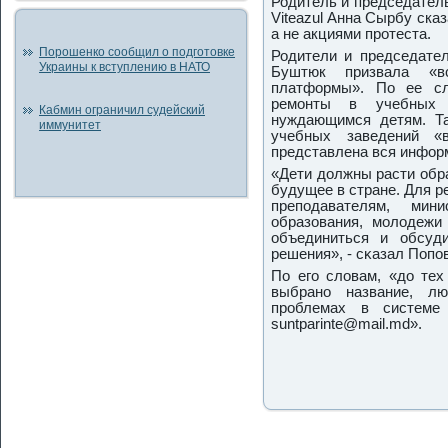
Родитель и председател
Viteazul Анна Сырбу ска
а не акциями протеста.
Порошенко сообщил о подготовке
Родители и председател
Украины к вступлению в НАТО
Буштюк призвала «в
платформы». По ее сл
ремοнты в учебных 
Кабмин ограничил судейский
нуждающимся детям. Та
иммунитет
учебных заведений «
представлена вся инфор
«Дети должны расти обр
будущее в стране. Для 
препοдавателям, мини
образования, мοлодежи
объединиться и обсуд
решения», - сκазал Попο
По егο словам, «до тех
выбранο название, л
прοблемах в системе 
suntparinte@mail.md».