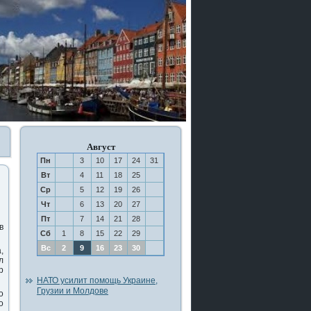
Август
Пн
3
10
17
24
31
Вт
4
11
18
25
Ср
5
12
19
26
Чт
6
13
20
27
Пт
7
14
21
28
в
Сб
1
8
15
22
29
Вс
2
9
16
23
30
,
л
р
НАТО усилит помощь Украине,
Грузии и Молдове
ο
ο