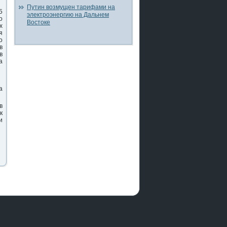
Путин возмущен тарифами на
5
электроэнергию на Дальнем
ο
Востоке
х
я
о
в
в
а
а
в
к
и