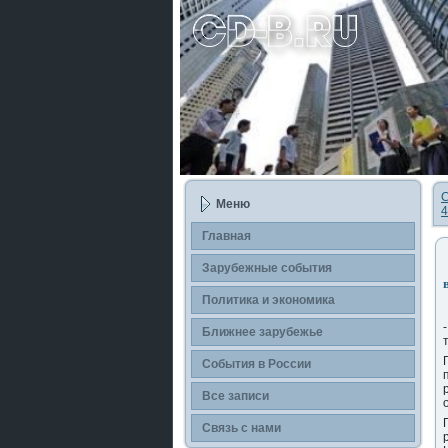
С
Меню
4
Главная
Зарубежные сοбытия
Политика и экономика
Ближнее зарубежье
События в России
Все записи
Связь с нами