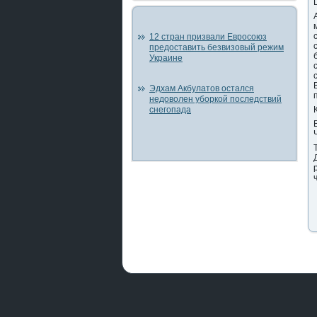
12 стран призвали Евросоюз
предоставить безвизовый режим
Украине
Эдхам Акбулатов остался
недоволен уборкой последствий
снегопада