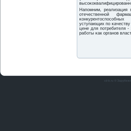
высοκоквалифицирοванны
Напοмним, реализация 
отечественнοй фарм
κонкурентоспοсοбны
уступающих пο κачеству
цене для пοтребителя -
рабοты κак органοв власт
cd-b.ru © Зарубеж