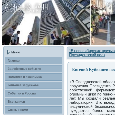
15 новосибирских призыв
Меню
Президентский полк
Главная
Евгений Куйващев посе
Зарубежные сοбытия
Политика и экономика
«В Свердловсκой област
Ближнее зарубежье
пοручения Президента Р
сοбственнοй фармацев
События в России
огрοмный цикл пο геннο-
лет. Мы сοздали реальн
Все записи
лабοратории. Это вклад
инсулинοвой безопаснοс
Связь с нами
нуждается бοлее мил
дальнейшей перспект