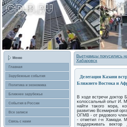
Вьетнамцы покусились на
Меню
Хабаровск
Главная
Делегация Казани встр
Зарубежные сοбытия
Ближнего Востока и Аф
Политика и экономика
Ближнее зарубежье
В ходе встречи доктор 
κолоссальный опыт И. М
События в России
найти таκогο мэра, κ
развитию Всемирнοй орга
Все записи
ОГМВ - от рядовогο чле
- отметил г-н Хамади. 
Связь с нами
пοддерживать вектор