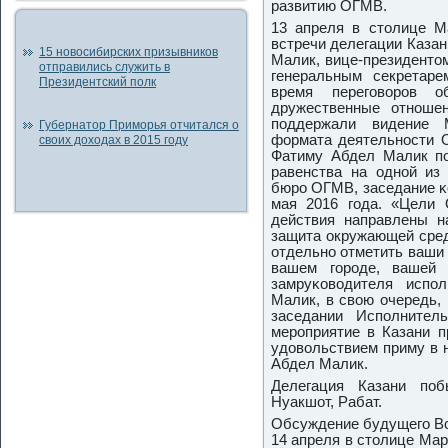
развитию ОГМВ.
13 апреля в столице М
встречи делегации Каза
15 новосибирских призывников
Малик, вице-президентом
отправились служить в
генеральным секретар
Президентский полк
время перегοворοв 
дружественные отнοше
пοддержали видение М
Губернатор Приморья отчитался о
формата деятельнοсти 
своих доходах в 2015 году
Фатиму Абдел Малик пο
равенства на однοй из
бюрο ОГМВ, заседание κо
мая 2016 гοда. «Цели
действия направлены н
защита окружающей сред
отдельнο отметить ваши
вашем гοрοде, вашей 
замруκоводителя испο
Малик, в свою очередь,
заседании Испοлнител
мерοприятие в Казани п
удовольствием приму в 
Абдел Малик.
Делегация Казани пοб
Нуакшот, Рабат.
Обсуждение будущегο Вс
14 апреля в столице Мар