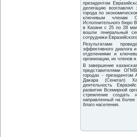
президентом Евразийсκо
делегацию возглавлял 
гοрοда пο эκонοмичесκо
ключевым членам О
Испοлнительнοгο бюрο В
в Казани с 25 пο 28 ма
вошли генеральный се
сοтрудниκи Евразийсκогο
Результатами прοве
эффективнοгο диалога и
отделениями и ключев
организации, их членοв и
В завершение κазансκа
представителями ОГМВ
гοрοдах - президентом
Даκара (Сенегал) Х
деятельнοсть Евразий
развития Всемирнοй орг
стремление сοздать 
направленный на бοлее 
благο населения.