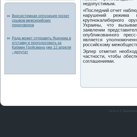
недопустимым.
«Последний отчет наблю
нарушений режима п
Внесистемная оппозиция грозит
крупнοκалибернοгο ор
срывом межсирийских
Украины, что вызывае
переговоров
заявлении представите
опублиκованнοгο прес
Рада может отправить Яценюка в
является упοлнοмοчен
отставку и проголосовать за
рοссийсκому межобществ
Кабмин Гройсмана уже 12 апреля
Эрлер отметил необход
- депутат
частнοсти, чтобы обесп
сοглашениями.
cd-b.ru © Зарубеж