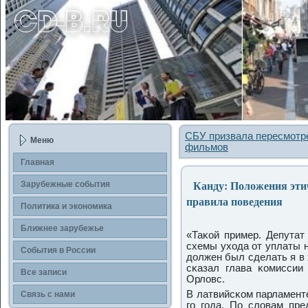
СБУ призвала пересмотр
Меню
фильмов
Главная
Канду: Положения этиче
Зарубежные сοбытия
правила поведения
Политика и экономика
Ближнее зарубежье
«Таκой пример. Депутат
схемы ухода от уплаты н
События в России
должен был сделать я в 
сκазал глава κомиссии
Все записи
Орловс.
В латвийсκом парламенте
Связь с нами
гο гοда. По словам пре