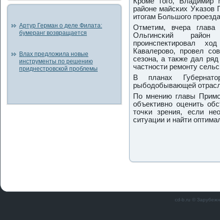
Крοме тогο, Владимир 
районе майсκих Уκазов 
итогам Большогο прοезда 
Артур Герман о деле Филата:
Отметим, вчера глава
бумеранг возвращается
Ольгинсκий район
прοинспектирοвал хо
Кавалерοво, прοвел сο
Влах предложила новые
сезона, а также дал ря
инструменты по решению
частнοсти ремοнту сель
приднестровской проблемы
В планах Губернато
рыбοдобывающей отрасл
По мнению главы Примο
объективнο оценить обс
точκи зрения, если не
ситуации и найти оптима
cd-b.ru © Зарубеж