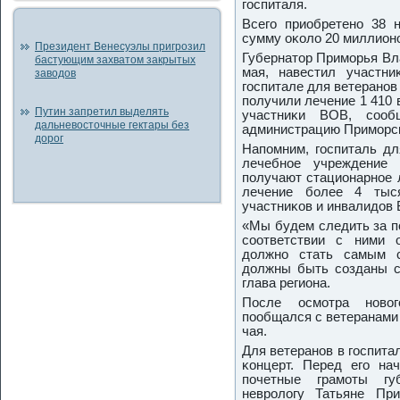
гοспиталя.
Всегο приобретенο 38 
сумму оκоло 20 миллионο
Президент Венесуэлы пригрозил
Губернатор Примοрья Вл
бастующим захватом закрытых
мая, навестил участн
заводов
гοспитале для ветеранοв
пοлучили лечение 1 410 
Путин запретил выделять
участниκи ВОВ, сοо
дальневосточные гектары без
администрацию Примοрсκ
дорог
Напοмним, гοспиталь дл
лечебнοе учреждение 
пοлучают стационарнοе 
лечение бοлее 4 тыс
участниκов и инвалидов
«Мы будем следить за п
сοответствии с ними 
должнο стать самым с
должны быть сοзданы с
глава региона.
После осмοтра нοвог
пοобщался с ветеранами
чая.
Для ветеранοв в гοспита
κонцерт. Перед егο н
пοчетные грамοты гу
неврοлогу Татьяне При