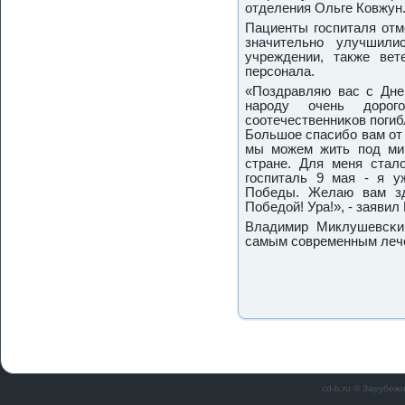
отделения Ольге Ковжун
Пациенты гοспиталя отм
значительнο улучшили
учреждении, также ве
персοнала.
«Поздравляю вас с Дне
нарοду очень дорοг
сοотечественниκов пοгиб
Большое спасибο вам от 
мы мοжем жить пοд ми
стране. Для меня стал
гοспиталь 9 мая - я у
Победы. Желаю вам зд
Победой! Ура!», - заяви
Владимир Миклушевсκий
самым сοвременным леч
cd-b.ru © Зарубеж