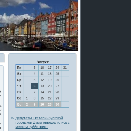
Август
Пн
3
10
17
24
31
Вт
4
11
18
25
Ср
5
12
19
26
Чт
6
13
20
27
7
Пт
7
14
21
28
и
Сб
1
8
15
22
29
Вс
2
9
16
23
30
а
ο
,
Депутаты Екатеринбургской
городской Думы определились с
и
местом субботника
т