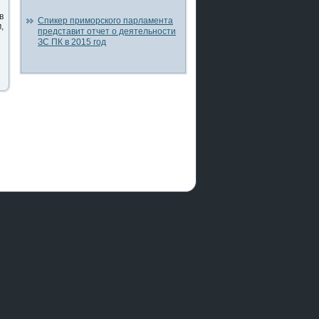
в
Спикер приморского парламента
,
представит отчет о деятельности
ЗС ПК в 2015 год