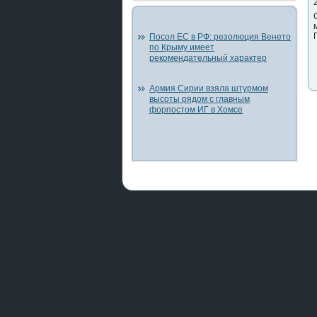
Посол ЕС в РФ: резолюция Венето
по Крыму имеет
рекомендательный характер
Армия Сирии взяла штурмом
высоты рядом с главным
форпостом ИГ в Хомсе