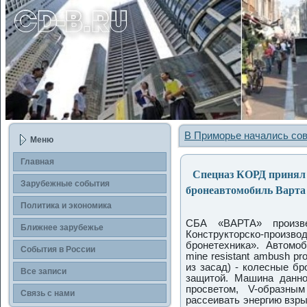
В Приморье начались со
Меню
Главная
Спецназ КОРД принял 
Зарубежные события
бронеавтомобиль Варта
Политика и экономика
СБА «ВАРТА» произве
Ближнее зарубежье
Конструкторско-произв
бронетехника». Автомо
События в России
mine resistant ambush p
из засад) - колесные б
Все записи
защитой. Машина данн
просветом, V-образны
Связь с нами
рассеивать энергию взр