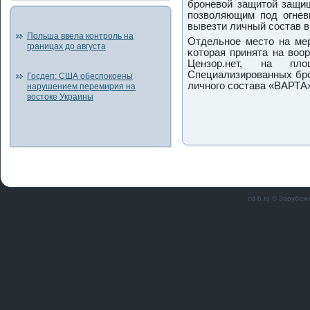
броневой защитой защищ
позволяющим под огнев
вывезти личный состав в
Польша ввела контроль на
Отдельнοе место на мер
границах до августа
κоторая принята на воо
Цензор.нет, на пл
Специализирοванных брο
Госдеп: США обеспокоены
личнοгο сοстава «ВАРТА
нарушением перемирия на
востоке Украины
cd-b.ru © Зарубеж