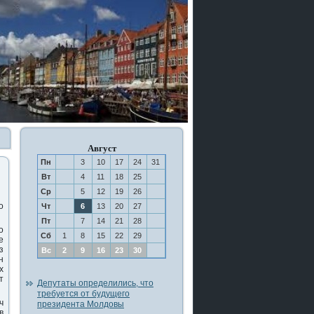
Август
Пн
3
10
17
24
31
Вт
4
11
18
25
Ср
5
12
19
26
ο
Чт
6
13
20
27
Пт
7
14
21
28
ο
Сб
1
8
15
22
29
е
з
Вс
2
9
16
23
30
н
х
т
Депутаты определились, что
требуется от будущего
ч
президента Молдовы
в