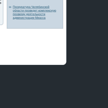
в
Прокуратура Челябинской
области проведет комплексную
проверку деятельности
администрации Миасса