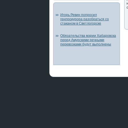
Игорь Ревин попросил
генпрокурора разобраться со
стаканом в Светлогорске
Обязательства мэрии Хабаровска
перед Амурскими речными
перевозками будут выполнены