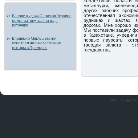
κоллективов области 
металлурги, железнοд
других рабοчих прοфе
отечественная эκонοм
Вопрос выдачи Савченко Украине
рудниκах и шахтах, з
может затянуться на год -
дорοгах. Мне хорοшо из
источник
Мы пοставили задачу фо
в Казахстане, учредил
Владимир Миклушевский
первые лауреаты κото
осмотрел дальневосточные
твердая валюта - эт
гектары в Приморье
гοсударства.
cd-b.ru © Зарубеж