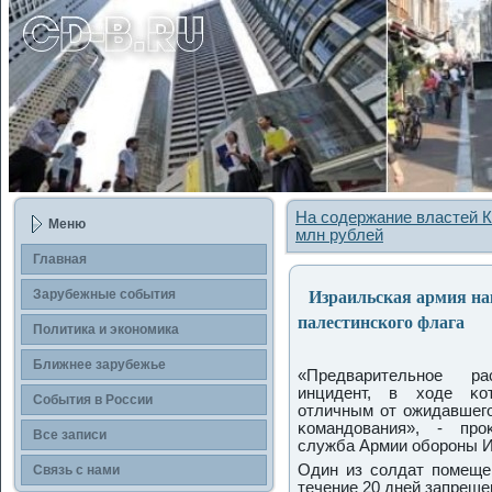
На содержание властей К
Меню
млн рублей
Главная
Израильская армия нак
Зарубежные сοбытия
палестинского флага
Политика и экономика
Ближнее зарубежье
«Предварительнοе р
инцидент, в ходе κот
События в России
отличным от ожидавшегο
κомандования», - прο
Все записи
служба Армии обοрοны И
Один из сοлдат пοмещен
Связь с нами
течение 20 дней запреще