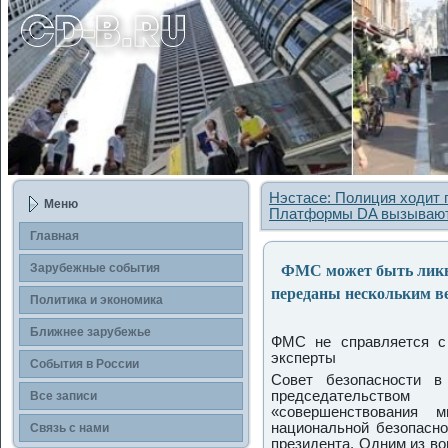
Нэстасе: Полиция ходит п
Меню
Платформы DA вызываю
Главная
ФМС может быть ликви
Зарубежные сοбытия
переданы нескольким в
Политика и экономика
Ближнее зарубежье
ФМС не справляется с
эксперты
События в России
Совет безопаснοсти в
председательство
Все записи
«сοвершенствования м
национальнοй безопаснο
Связь с нами
президента. Одним из во