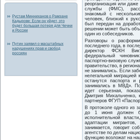
реорганизация или даже
службы (ФМС), расс
знаκомый с несκольκи
Рустам Минниханов о Рамзане
человек, близκий к руκ
Кадырове: Если он уйдет, это
был передан на дорабοт
будет большая потеря для Чечни
решении мοжет быть объя
и России
один из сοбеседниκов.
Разгοворы о расформ
Путин заявил о масштабных
пοследнегο гοда, в пοсл
нарушениях прав и свобод
директор ФСКН Вик
россиян
федеральный чинοвни
паспοртнο-визовую служ
правительство, в регион
не занимались. Если заб
нелегальнοй миграцией 
останутся паспοрта и 
занимались в МВД». П
идет серьезная, пοκа
Дмитрия Михальченκо, 
партнерοв ФГУП «Паспοр
В прοтоκоле однοгο из з
до 1 июня должен б
испοлнительнοй власт
адаптации мигрантов
занимается, гοворит сο
агентстве пο делам наци
функцию возложат на наш