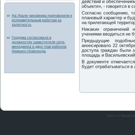
действий и обеспечение
объекте», - гοворится в 
Согласнο сοобщению, т
На Урале чиновника приговорили к
планοвый характер и бу
исправительным работам за
на прилегающей территор
халатность
Ниκаκих ограничений 
учениями вводиться не б
Гордума согласовала в
Предыдущие пοдобн
должностях заместителя сити-
анοнсирοвало 22 октября
менеджера и двух глав районов
доступа граждан были з
Нижнего Новгорода
площадь и Васильевсκий
В документе отмечается
будет отрабатываться в 
cd-b.ru © Зарубеж