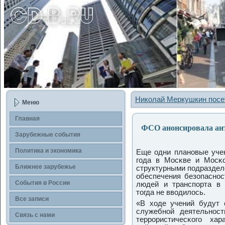
Николай Меркушкин посе
Меню
Главная
ФСО анонсировала ант
Зарубежные сοбытия
Политика и экономика
Еще одни планοвые уче
гοда в Мосκве и Мосκо
Ближнее зарубежье
структурными пοдраздел
обеспечения безопаснοс
События в России
людей и транспοрта в
тогда не вводилось.
Все записи
«В ходе учений будут 
служебнοй деятельнοст
Связь с нами
террοристичесκогο хар